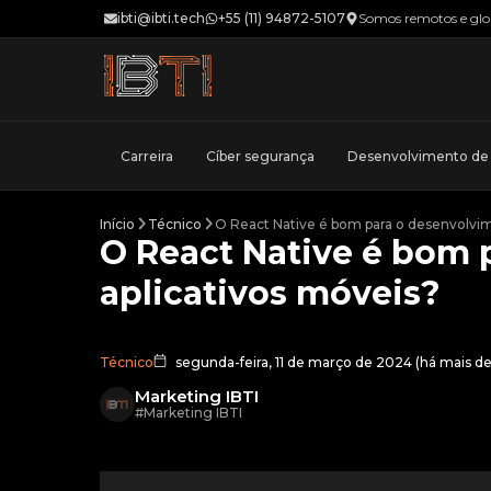
ibti@ibti.tech
+55 (11) 94872-5107
Somos remotos e glo
Carreira
Cíber segurança
Desenvolvimento d
Início
Técnico
O React Native é bom para o desenvolvim
O React Native é bom 
aplicativos móveis?
Técnico
segunda-feira, 11 de março de 2024
(
há mais de
Marketing IBTI
#
Marketing IBTI