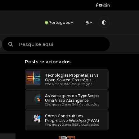
Português
Português
Increase scale
Serviços
Técnico
Trabalho remoto
Inglês
Decrease scale
Restore default scale
Posts relacionados
Grayscale
Tecnologias Proprietárias vs
Open-Source: Estratégia,
Liberdade e Dependência
há 6 meses
29 Visualizações
As Vantagens do TypeScript:
Uma Visão Abrangente
há quase 2 anos
44 Visualizações
Como Construir um
Progressive Web App (PWA)
há quase 2 anos
29 Visualizações