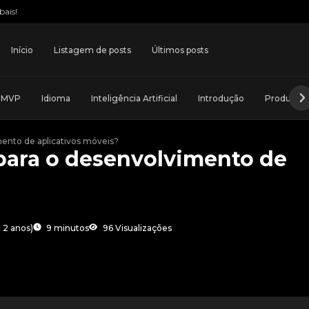
bais!
Início
Listagem de posts
Últimos posts
e MVP
Idioma
Inteligência Artificial
Introdução
Produtos
ento de aplicativos móveis?
para o desenvolvimento de
 2 anos
)
9 minutos
96 Visualizações